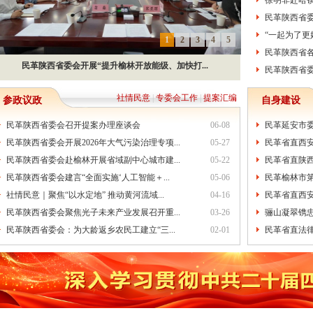
徐明非赴哈镇
民革陕西省委
“一起为了更
1
2
3
4
5
民革陕西省各
民革陕西省委会开展“提升榆林开放能级、加快打...
民革陕西省委
社情民意
|
专委会工作
|
提案汇编
参政议政
自身建设
民革陕西省委会召开提案办理座谈会
06-08
民革延安市
民革陕西省委会开展2026年大气污染治理专项...
05-27
民革省直西
民革陕西省委会赴榆林开展省域副中心城市建...
05-22
民革省直陕
民革陕西省委会建言“全面实施‘人工智能＋...
05-06
民革榆林市第
社情民意｜聚焦“以水定地” 推动黄河流域...
04-16
民革省直西
民革陕西省委会聚焦光子未来产业发展召开重...
03-26
骊山凝翠镌忠
民革陕西省委会：为大龄返乡农民工建立“三...
02-01
民革省直法