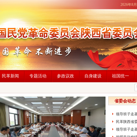
2026年8
民革新闻
专题活动
参政议政
自身建设
祖国统一
省委会动态
领导班子走基层
民革陕西省委
领导班子走基层