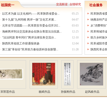
交流联谊
|
台情研究
祖国统一
社会服务
以艺术为媒 以文化相约——民革陕西省委会...
05-25
民革陕西省委
第十九届“九州同根 两岸一脉”文化艺术展...
04-07
纳雍农特产品
元宵佳节话团圆——民革西安市委会召开202...
03-03
从“消费帮扶”
海峡两岸刑法交流座谈会在陕台青苗法治实践...
12-25
民革韩城市金城
“法治同源 青年同行”两岸法律实务交流分...
12-10
助力乡村振
陕西民革祖统工作获通报表扬
12-04
民革咸阳市委
第三届“革创谷”民革助力秦创原科技创新暨...
11-28
陕西民革企联
郭莲作品
杨斌作品
孙振刚作品
赵风岐作品
宋