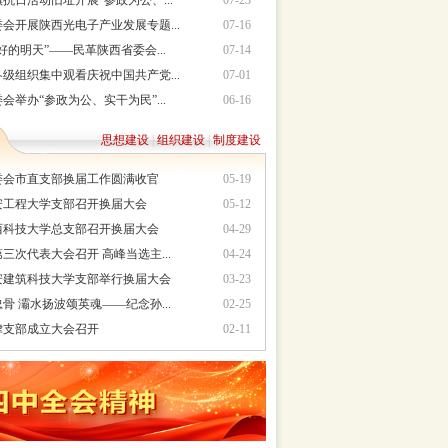
抗日活动旧址开展“参政为公、...
07-23
会开展陕西光电子产业发展专题...
07-16
好的明天”——民革陕西省委会...
07-14
级组织集中观看庆祝中国共产党...
07-01
会举办“参政为公、实干为民”...
06-16
思想建设
|
组织建设
|
制度建设
委会市直支部换届工作圆满收官
05-19
安工程大学支部召开换届大会
05-12
西科技大学总支部召开换届大会
04-29
三次代表大会召开 高峰当选主...
04-24
安建筑科技大学支部举行换届大会
03-23
骨 灞水扬波颂英魂——纪念孙...
02-25
律支部成立大会召开
02-11