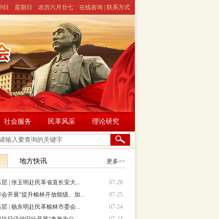
月9日
星期日
农历六月廿七
在线咨询
|
联系方式
社会服务
民革风采
理论研究
地方快讯
更多>>
 | 张玉明赴民革省直长安大...
07-28
会开展“提升榆林开放能级、加...
07-25
 | 杨东明赴民革榆林市委会...
07-24