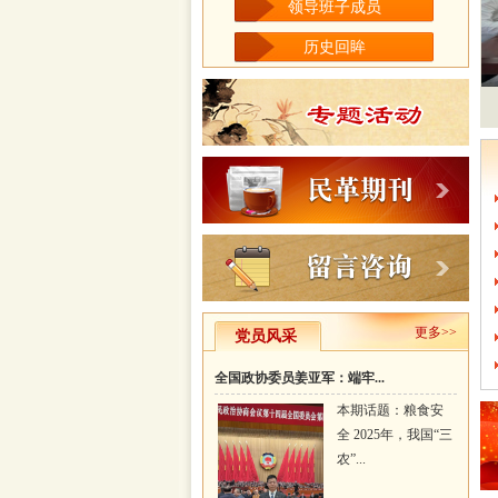
领导班子成员
历史回眸
更多>>
党员风采
全国政协委员姜亚军：端牢...
本期话题：粮食安
全 2025年，我国“三
农”...