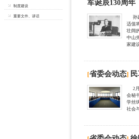
军诞辰130周年
制度建设
重要文件、讲话
孙蔚
适值
壮阔
中山
家建设
省委会动态
民
[
]
2月
会秘
学丝
社会
省委会动态
徐
[
]