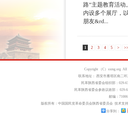
路”主题教育活动
内设多个展厅，以
朋友&rd...
1
2
3
4
5
>
>
Copyright （C）sxmg.org Al
联系地址： 西安市雁塔区南二环东段
民革陕西省委会组织部：029-639
民革陕西省委会参政议政部： 029-63
邮编：71006
版权所有：中国国民党革命委员会陕西省委员会
技术支持
分享到：