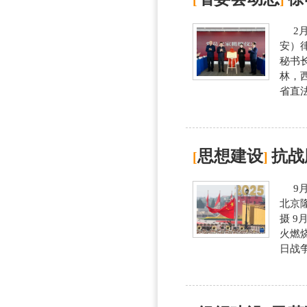
2月
安）
秘书
林，
省直法
思想建设
抗战
[
]
9月
北京
摄 
火燃
日战争