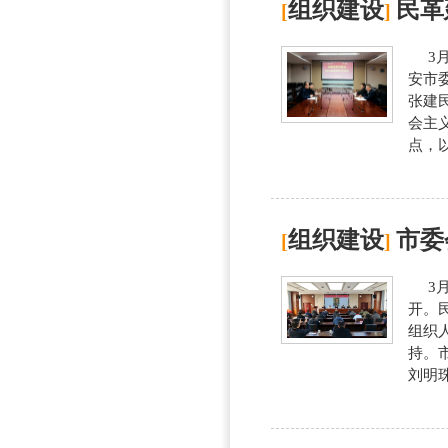
组织建设
民革
[
]
3月
安市
张建
会主
点，以
组织建设
市委
[
]
3月
开。
组织
持。
刘明