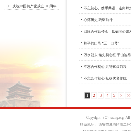
庆祝中国共产党成立100周年
不忘初心、携手共进、走向辉
心怀历史 砥砺前行
回眸合作话传承 砥砺同心谋
和平的口号 “五一口号”
万水朝东 铭史初心忆 千山连秀
不忘合作初心,共铸辉煌前程
不忘合作初心 弘扬优良传统
1
2
3
4
5
>
>
Copyright （C）sxmg.org Al
联系地址： 西安市雁塔区南二环东段