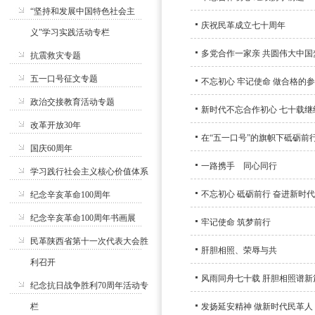
“坚持和发展中国特色社会主
庆祝民革成立七十周年
义”学习实践活动专栏
多党合作一家亲 共圆伟大中国
抗震救灾专题
五一口号征文专题
不忘初心 牢记使命 做合格的
政治交接教育活动专题
新时代不忘合作初心 七十载继
改革开放30年
在“五一口号”的旗帜下砥砺前
国庆60周年
一路携手 同心同行
学习践行社会主义核心价值体系
不忘初心 砥砺前行 奋进新时代
纪念辛亥革命100周年
纪念辛亥革命100周年书画展
牢记使命 筑梦前行
民革陕西省第十一次代表大会胜
肝胆相照、荣辱与共
利召开
风雨同舟七十载 肝胆相照谱新
纪念抗日战争胜利70周年活动专
栏
发扬延安精神 做新时代民革人