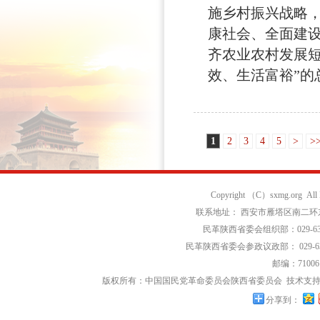
施乡村振兴战略
康社会、全面建
齐农业农村发展
效、生活富裕”的总
1
2
3
4
5
>
>
Copyright （C）sxmg.org Al
联系地址： 西安市雁塔区南二环东段
民革陕西省委会组织部：029-639
民革陕西省委会参政议政部： 029-63
邮编：71006
版权所有：中国国民党革命委员会陕西省委员会
技术支持
分享到：