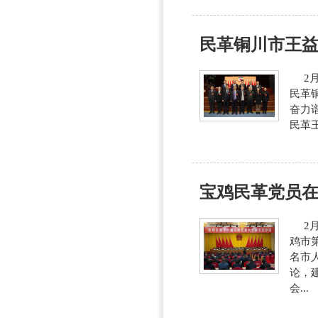
民革铜川市王
2月
民革
奋力
民革王
宝鸡民革党员
2月
鸡市
名市
论，
会...