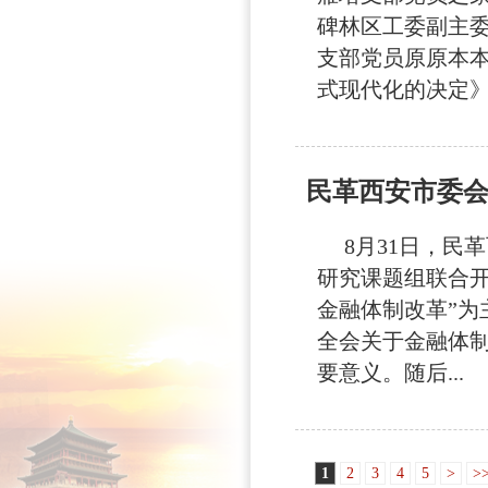
碑林区工委副主委
支部党员原原本
式现代化的决定》，
民革西安市委
8月31日，民
研究课题组联合
金融体制改革”为
全会关于金融体
要意义。随后...
1
2
3
4
5
>
>