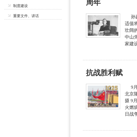
周年
制度建设
重要文件、讲话
孙蔚
适值
壮阔
中山
家建设
抗战胜利赋
9月
北京
摄 
火燃
日战争