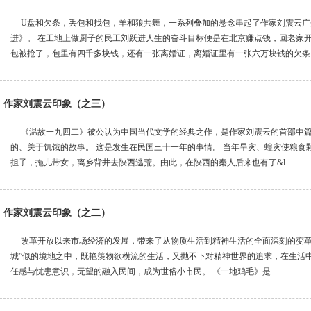
U盘和欠条，丢包和找包，羊和狼共舞，一系列叠加的悬念串起了作家刘震云广
进》。 在工地上做厨子的民工刘跃进人生的奋斗目标便是在北京赚点钱，回老家
包被抢了，包里有四千多块钱，还有一张离婚证，离婚证里有一张六万块钱的欠条。四
作家刘震云印象（之三）
《温故一九四二》被公认为中国当代文学的经典之作，是作家刘震云的首部中篇
的、关于饥饿的故事。 这是发生在民国三十一年的事情。 当年旱灾、蝗灾使粮食
担子，拖儿带女，离乡背井去陕西逃荒。由此，在陕西的秦人后来也有了&l...
作家刘震云印象（之二）
改革开放以来市场经济的发展，带来了从物质生活到精神生活的全面深刻的变革
城”似的境地之中，既艳羡物欲横流的生活，又抛不下对精神世界的追求，在生活
任感与忧患意识，无望的融入民间，成为世俗小市民。 《一地鸡毛》是...