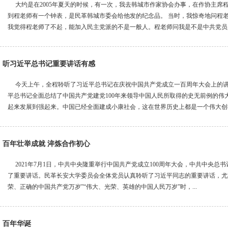
大约是在2005年夏天的时候，有一次，我去韩城市作家协会办事，在作协主席
到程老师有一个钟表，是民革韩城市委会给他发的纪念品。 当时，我惊奇地问程
我觉得程老师了不起，能加入民主党派的不是一般人。程老师问我是不是中共党员..
听习近平总书记重要讲话有感
今天上午，全程聆听了习近平总书记在庆祝中国共产党成立一百周年大会上的讲
平总书记全面总结了中国共产党建党100年来领导中国人民所取得的史无前例的伟
起来发展到强起来。中国已经全面建成小康社会，这在世界历史上都是一个伟大创举和
百年壮举成就 淬炼合作初心
2021年7月1日，中共中央隆重举行中国共产党成立100周年大会，中共中央总
了重要讲话。民革长安大学委员会全体党员认真聆听了习近平同志的重要讲话，尤
荣、正确的中国共产党万岁”“伟大、光荣、英雄的中国人民万岁”时，...
百年华诞