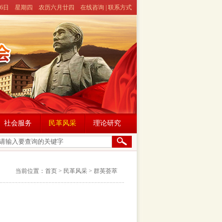
月6日
星期四
农历六月廿四
在线咨询
|
联系方式
社会服务
民革风采
理论研究
当前位置：
首页
> 民革风采 > 群英荟萃