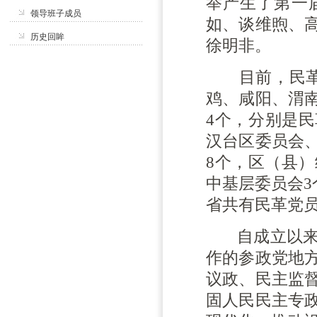
举产生了第一
领导班子成员
如、谈维煦、
历史回眸
徐明非。
目前，民革全
鸡、咸阳、渭
4个，分别是
汉台区委员会
8个，区（县）
中基层委员会3
省共有民革党员7
自成立以来，
作的参政党地
议政、民主监
固人民民主专