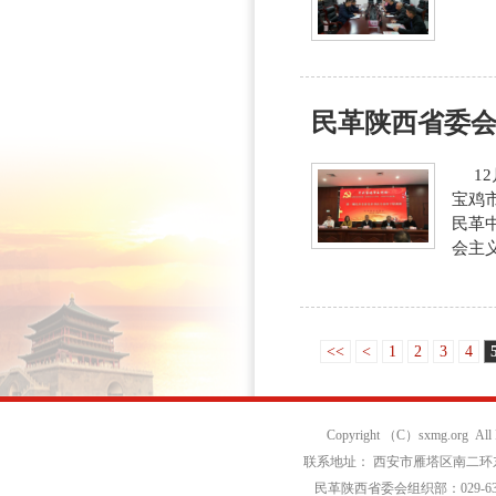
民革陕西省委
12
宝鸡
民革
会主
<<
<
1
2
3
4
Copyright （C）sxmg.org Al
联系地址： 西安市雁塔区南二环东段
民革陕西省委会组织部：029-639