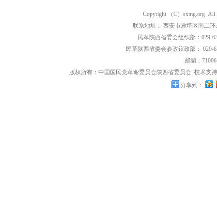
Copyright （C）sxmg.org Al
联系地址： 西安市雁塔区南二环东段
民革陕西省委会组织部：029-639
民革陕西省委会参政议政部： 029-63
邮编：71006
版权所有：中国国民党革命委员会陕西省委员会
技术支持
分享到：