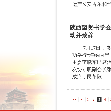
遗产长安古乐和丝
陕西望贤书学会
动并致辞
7月17日，陕
功举行“海峡两岸
主委李晓东出席
友协专职副会长
成海，民革陕...
<<
<
1
2
3
4